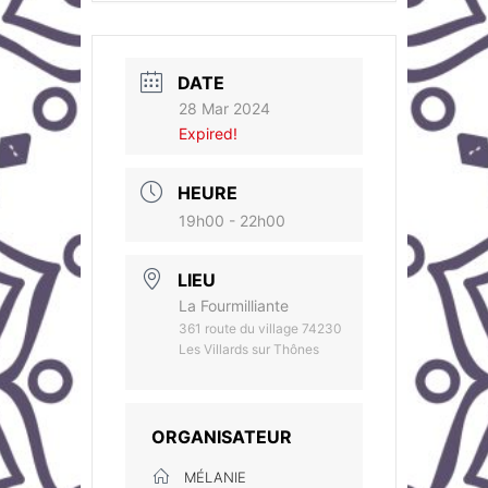
DATE
28 Mar 2024
Expired!
HEURE
19h00 - 22h00
LIEU
La Fourmilliante
361 route du village 74230
Les Villards sur Thônes
ORGANISATEUR
MÉLANIE