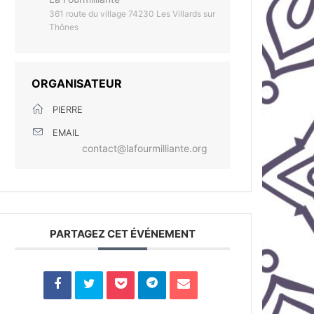
361 route du village 74230 Les Villards sur
Thônes
ORGANISATEUR
PIERRE
EMAIL
contact@lafourmilliante.org
PARTAGEZ CET ÉVÉNEMENT