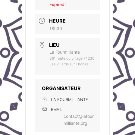
Expired!
HEURE
18h30
LIEU
La Fourmilliante
361 route du village 74230
Les Villards sur Thônes
ORGANISATEUR
LA FOURMILLIANTE
EMAIL
contact@lafour
milliante.org