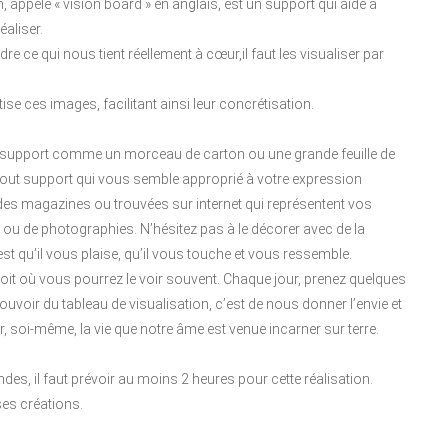
 appelé « vision board » en anglais, est un support qui aide à
éaliser.
re ce qui nous tient réellement à cœur,il faut les visualiser par
ise ces images, facilitant ainsi leur concrétisation.
d support comme un morceau de carton ou une grande feuille de
… tout support qui vous semble approprié à votre expression
s magazines ou trouvées sur internet qui représentent vos
s ou de photographies. N’hésitez pas à le décorer avec de la
st qu’il vous plaise, qu’il vous touche et vous ressemble.
oit où vous pourrez le voir souvent. Chaque jour, prenez quelques
ouvoir du tableau de visualisation, c’est de nous donner l’envie et
r, soi-même, la vie que notre âme est venue incarner sur terre.
es, il faut prévoir au moins 2 heures pour cette réalisation.
ses créations.