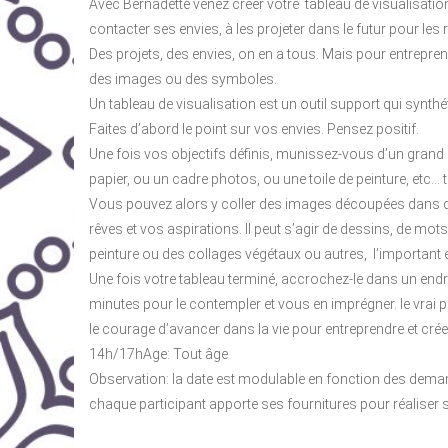
Avec Bernadette venez créer votre tableau de visualisation,
contacter ses envies, à les projeter dans le futur pour les r
Des projets, des envies, on en a tous. Mais pour entreprend
des images ou des symboles.
Un tableau de visualisation est un outil support qui synthét
Faites d’abord le point sur vos envies. Pensez positif.
Une fois vos objectifs définis, munissez-vous d’un gran
papier, ou un cadre photos, ou une toile de peinture, etc
Vous pouvez alors y coller des images découpées dans de
rêves et vos aspirations. Il peut s’agir de dessins, de mot
peinture ou des collages végétaux ou autres, l’important e
Une fois votre tableau terminé, accrochez-le dans un endr
minutes pour le contempler et vous en imprégner. le vrai p
le courage d’avancer dans la vie pour entreprendre et crée
14h/17hAge: Tout âge
Observation: la date est modulable en fonction des demand
chaque participant apporte ses fournitures pour réaliser 