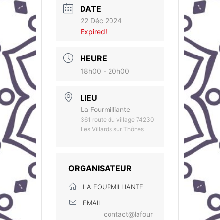
DATE
22 Déc 2024
Expired!
HEURE
18h00 - 20h00
LIEU
La Fourmilliante
361 route du village 74230
Les Villards sur Thônes
ORGANISATEUR
LA FOURMILLIANTE
EMAIL
contact@lafour